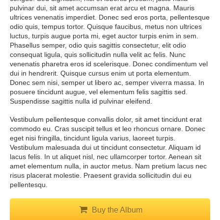
pulvinar dui, sit amet accumsan erat arcu et magna. Mauris
ultrices venenatis imperdiet. Donec sed eros porta, pellentesque
odio quis, tempus tortor. Quisque faucibus, metus non ultrices
luctus, turpis augue porta mi, eget auctor turpis enim in sem.
Phasellus semper, odio quis sagittis consectetur, elit odio
consequat ligula, quis sollicitudin nulla velit ac felis. Nunc
venenatis pharetra eros id scelerisque. Donec condimentum vel
dui in hendrerit. Quisque cursus enim ut porta elementum.
Donec sem nisi, semper ut libero ac, semper viverra massa. In
posuere tincidunt augue, vel elementum felis sagittis sed.
Suspendisse sagittis nulla id pulvinar eleifend.
Vestibulum pellentesque convallis dolor, sit amet tincidunt erat
commodo eu. Cras suscipit tellus et leo rhoncus ornare. Donec
eget nisi fringilla, tincidunt ligula varius, laoreet turpis.
Vestibulum malesuada dui ut tincidunt consectetur. Aliquam id
lacus felis. In ut aliquet nisl, nec ullamcorper tortor. Aenean sit
amet elementum nulla, in auctor metus. Nam pretium lacus nec
risus placerat molestie. Praesent gravida sollicitudin dui eu
pellentesqu.
Buy the Album