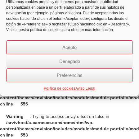
Utilizamos cookies propias y de terceros para mostrarle publicidad
content/themes/envision/includes/modules/module.portfolio/mo
personalizada en base a un perfil elaborado a partir de sus hábitos de
on line
555
navegación (por ejemplo, páginas visitadas). Puede aceptar todas las
cookies haciendo clic en el botón «Aceptar todo», configurarlas desde el
Warning
: Trying to access array offset on false in
botón de «Preferencias» o rechazar su uso haciendo clic en «Descartar».
/srv/vhost/a-carrasco.com/home/html/wp-
Visite nuestra política de cookies para obtener más información:
content/themes/envision/includes/modules/module.portfolio/mo
on line
553
Acepto
Warning
: Trying to access array offset on false in
Denegado
/srv/vhost/a-carrasco.com/home/html/wp-
content/themes/envision/includes/modules/module.portfolio/mo
on line
554
Preferencias
Warning
: Trying to access array offset on false in
Política de cookies
Aviso Legal
/srv/vhost/a-carrasco.com/home/html/wp-
content/themes/envision/includes/modules/module.portfolio/mo
on line
555
Warning
: Trying to access array offset on false in
/srv/vhost/a-carrasco.com/home/html/wp-
content/themes/envision/includes/modules/module.portfolio/mo
on line
553