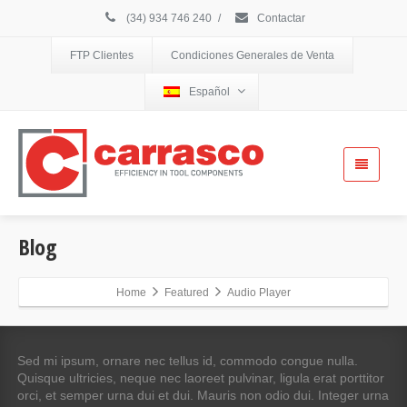
(34) 934 746 240
/
Contactar
FTP Clientes
Condiciones Generales de Venta
Español
Blog
Home
Featured
Audio Player
Sed mi ipsum, ornare nec tellus id, commodo congue nulla.
Quisque ultricies, neque nec laoreet pulvinar, ligula erat porttitor
orci, et semper urna dui et dui. Mauris non odio dui. Integer urna