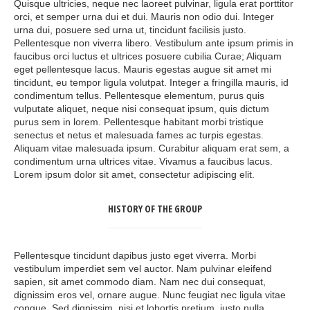
Quisque ultricies, neque nec laoreet pulvinar, ligula erat porttitor
orci, et semper urna dui et dui. Mauris non odio dui. Integer
urna dui, posuere sed urna ut, tincidunt facilisis justo.
Pellentesque non viverra libero. Vestibulum ante ipsum primis in
faucibus orci luctus et ultrices posuere cubilia Curae; Aliquam
eget pellentesque lacus. Mauris egestas augue sit amet mi
tincidunt, eu tempor ligula volutpat. Integer a fringilla mauris, id
condimentum tellus. Pellentesque elementum, purus quis
vulputate aliquet, neque nisi consequat ipsum, quis dictum
purus sem in lorem. Pellentesque habitant morbi tristique
senectus et netus et malesuada fames ac turpis egestas.
Aliquam vitae malesuada ipsum. Curabitur aliquam erat sem, a
condimentum urna ultrices vitae. Vivamus a faucibus lacus.
Lorem ipsum dolor sit amet, consectetur adipiscing elit.
HISTORY OF
THE GROUP
Pellentesque tincidunt dapibus justo eget viverra. Morbi
vestibulum imperdiet sem vel auctor. Nam pulvinar eleifend
sapien, sit amet commodo diam. Nam nec dui consequat,
dignissim eros vel, ornare augue. Nunc feugiat nec ligula vitae
congue. Sed dignissim, nisi et lobortis pretium, justo nulla