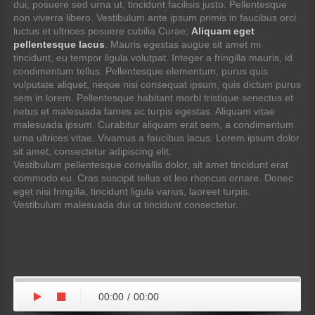
dui, posuere sed urna ut, tincidunt facilisis justo. Pellentesque
non viverra libero. Vestibulum ante ipsum primis in faucibus orci
luctus et ultrices posuere cubilia Curae;
Aliquam eget
pellentesque lacus
. Mauris egestas augue sit amet mi
tincidunt, eu tempor ligula volutpat. Integer a fringilla mauris, id
condimentum tellus. Pellentesque elementum, purus quis
vulputate aliquet, neque nisi consequat ipsum, quis dictum purus
sem in lorem. Pellentesque habitant morbi tristique senectus et
netus et malesuada fames ac turpis egestas. Aliquam vitae
malesuada ipsum. Curabitur aliquam erat sem, a condimentum
urna ultrices vitae. Vivamus a faucibus lacus. Lorem ipsum dolor
sit amet, consectetur adipiscing elit.
Vestibulum pellentesque convallis dolor, sit amet tincidunt erat
commodo eu. Cras suscipit tellus et leo rhoncus ornare. Donec
eget nisi fringilla, tincidunt ligula varius, laoreet turpis.
Vestibulum malesuada dui ut tincidunt consectetur.
00:00
/
00:00